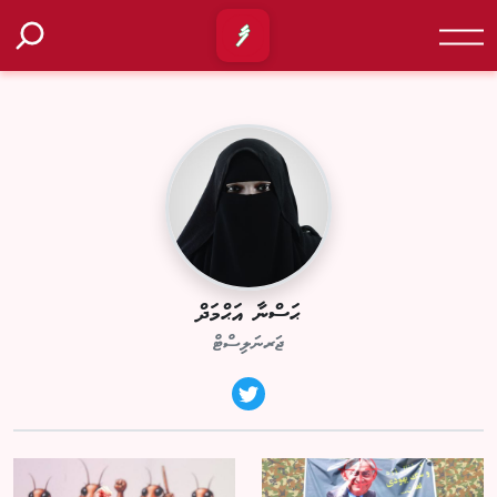
ޙަސްނާ އަޙްމަދް
ޖަރނަލިސްޓް