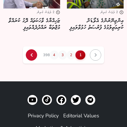
2 ދުވަސް ކުރިން
2 ދުވަސް ކުރިން
އިންޖިނޭރުންގެ އެވޯޑަށް
ޒަހިއްޔާގެ ވާހަކަތައް ދޮގު ކުރައްވާ
ކުރިމަތިލުމުގެ ފުރުޞަތު ހުޅުވާލައިފި
މުޖްތަބާ ރައްދުދެއްވައިފި
398
4
3
2
1
Privacy Policy
Editorial Values