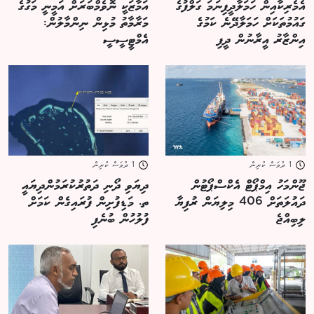
އެމެރިކާއިން ހަމަލާދީފިނަމަ ގަލްފުގެ
އަމާޒަކީ ނޮވެމްބަރަށް އަމީނީ މަގުގެ
ގައުމުތަކަށް ހަމަލާދޭނެ ކަމުގެ
މަރާމާތު މުޅިން ނިންމާލުން:
އިންޒާރު އީރާނުން ދީފި
އެމްޓީސީސީ
1 ދުވަސް ކުރިން
1 ދުވަސް ކުރިން
ޖޫންމަހު އިމްޕޯޓް އެކްސްޕޯޓުން
ދިޔަވި ދޯނި ދަތުރުކުރަމުންދިޔައީ
ދައުލަތަށް 406 މިލިޔަން ރުފިޔާ
ތ. މަޑިފުށިން ފުރައިގެން ކަމަށް
ލިބިއްޖެ
ފުލުހުން ބުނެފި