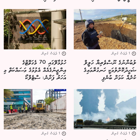
1 ދުވަސް ކުރިން
1 ދުވަސް ކުރިން
ލުބުނާނުގެ ނޫސްވެރިޔާ ޚަލީލް
ހުޅުމާލޭގައި 70 މެގަވޮޓްގެ
ޝަހީދުކޮށްލުމަކީ ހަނގުރާމައިގެ
އިންޖީނުގެއެއް އެޅުމުގެ މަސައްކަތް މި
ކުށެއް ކަމަށް ބުނެފި
އަހަރު ފަށާނެ: ސްޓެލްކޯ
1 ދުވަސް ކުރިން
1 ދުވަސް ކުރިން