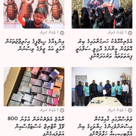
1 ދުވަސް ކުރިން
1 ދުވަސް ކުރިން
އެމެރިކާއާއެކު ހަނގުރާމައިގެ ބިރު
އިންޑިއާގެ ސީޖޭޕީގެ އިހުތިޖާޖުތަކުން
އޮތުމުން އީރާނުގެ ދާޚިލީ ސަލާމަތީ
ހާމަވީ އައު ޖީލުގެ ވިސްނުން
ފިޔަވަޅުތައް ވަރުގަދަކޮށްފި
1 ދުވަސް ކުރިން
1 ދުވަސް ކުރިން
ތުލުސްދޫގައި ޤާއިމްކުރާ
ރާއްޖެ އެތެރެކުރަން އުޅުނު 800
އިސްރަށްވެހިންގެ ހިޔާވަހީގެ ބިން
ވޭޕް ކާޓްރިޖް ކަސްޓަމްސްއިން
އެމްޓީސީސީއާ ހަވާލުކޮށްފި
އަތުލައިގެންފި