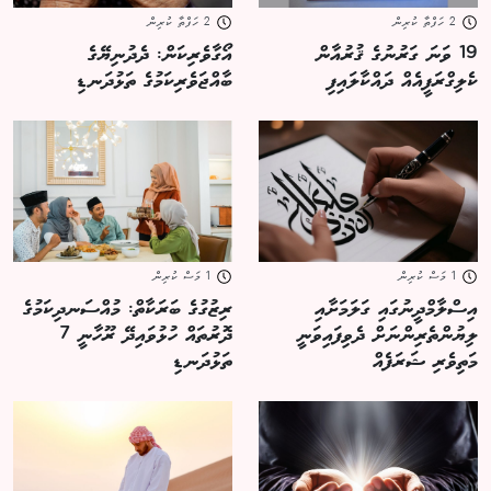
2 ހަފްތާ ކުރިން
2 ހަފްތާ ކުރިން
19 ވަނަ ގަރުނުގެ ޤުރުއާން
އޯގާވެރިކަން: ދެދުނިޔޭގެ
ކެލިގްރަފީއެއް ދައްކާލައިފި
ބާއްޖަވެރިކަމުގެ ތަޅުދަނޑި
1 މަސް ކުރިން
1 މަސް ކުރިން
އިސްލާމްދީނުގައި ގަލަމަށާއި
ރިޒުގުގެ ބަރަކާތް: މުއްސަނދިކަމުގެ
ލިޔުންތެރިންނަށް ދެވިފައިވަނީ
ދޮރުތައް ހުޅުވައިދޭ ރޫހާނީ 7
މަތިވެރި ޝަރަފެއް
ތަޅުދަނޑި