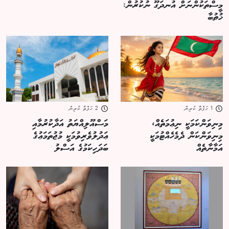
މީސްތަކުންނަށް އުނދަގޫ ނުކުރުން:
ޚުޠުބާ
1 ހަފްތާ ކުރިން
2 ހަފްތާ ކުރިން
މިނިވަންކަމަކީ ނިޢުމަތެއް،
މަސްއޫލިއްޔަތު އަދާކުރުމާއި
މިނިވަންކަން ދެމެހެއްޓުމަކީ
ޢަދުލުވެރިވުމަކީ މުޖުތަމަޢުގެ
އަމާނާތެއް
ބަދަހިކަމުގެ އަސްލު