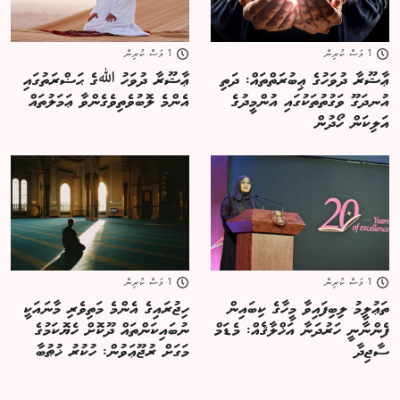
1 މަސް ކުރިން
1 މަސް ކުރިން
ޢާޝޫރާ ދުވަހުގެ ޢިބުރަތްތައް: ދަތި
ޢާޝޫރާ ދުވަހު ﷲގެ ޙަޟްރަތުގައި
އުނދަގޫ ވަގުތުތަކުގައި އުންމީދުގެ
އެންމެ ލޮބުވެތިވެގެންވާ ޢަމަލުތައް
އަލިކަން ހޯދުން
1 މަސް ކުރިން
1 މަސް ކުރިން
ތަޢުލީމު ލިބިފައިވާ މީހާގެ ކިބައިން
ހިޖުރައިގެ އެންމެ މަތިވެރި މާނައަކީ
ފެންނާނީ ހަރުދަނާ އަޚްލާޤެއް: މެޑަމް
ނުބައިކަންތައް ދޫކޮށް ހެޔޮކަމުގެ
ސާޖިދާ
މަގަށް ރުޖޫޢަވުން: ހުކުރު ޚުޠުބާ