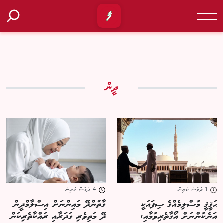
ދީން
1 ދުވަސް ކުރިން
4 ދުވަސް ކުރިން
ޙަޤީޤީ މުސްލިމެއްގެ ސިފައަކީ
ގާތުންދޭ މައިންނަށް އިސްލާމްދީން
އަނެކުންނަށް އޯގާތެރިވުމާއި،
ދޭ މަތިވެރި ގަދަރާއި ރައްކާތެރިކަން