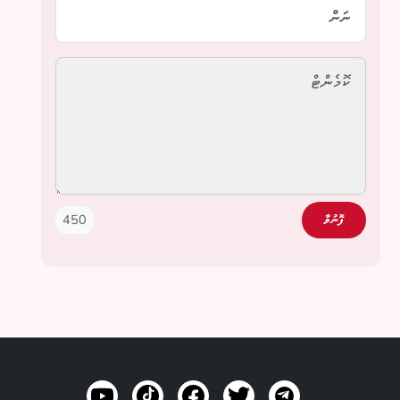
450
ފޮނުވާ