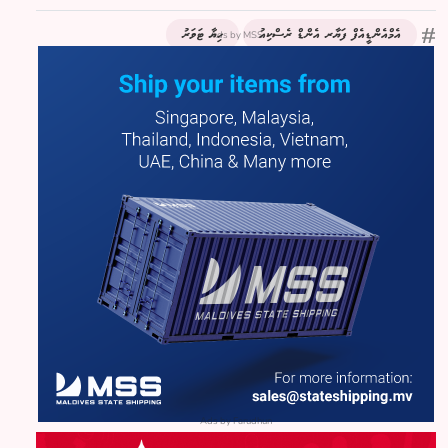
Ads by MSS
އެމްއެންޑީއެފް ފަޔާރ އެންޑް ރެސްކިއު
ހިޔާ ޓަވަރު
Ads by Farudhun