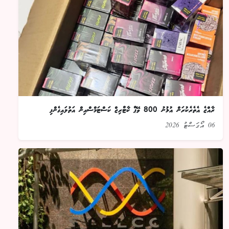
ރާއްޖެ އެތެރެކުރަން އުޅުނު 800 ވޭޕް ކާޓްރިޖް ކަސްޓަމްސްއިން އަތުލައިގެންފި
06 އޯގަސްޓު 2026