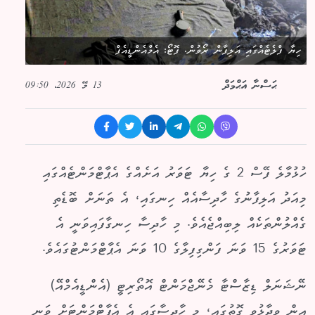
ހިޔާ ފްލެޓެއްގައި އަލިފާން ރޯވުން. ފޮޓޯ: އެމްއެންޑީއެފް
13 މޭ 2026، 09:50
ޙަސްނާ އަޙްމަދް
ހުޅުމާލެ ފޭސް 2 ގެ ހިޔާ ޓަވަރު އަށެއްގެ އެޕާޓްމަންޓެއްގައި
މިއަދު އަލިފާނުގެ ހާދިސާއެއް ހިނގައި، އެ ތަނަށް ބޮޑެތި
ގެއްލުންތަކެއް ލިބިއްޖެއެވެ. މި ހާދިސާ ހިނގާފައިވަނީ އެ
ޓަވަރުގެ 15 ވަނަ ފަންގިފިލާގެ 10 ވަނަ އެޕާޓްމަންޓުގައެވެ.
ނޭޝަނަލް ޑިޒާސްޓާ މެނޭޖްމަންޓް އޮތޯރިޓީ (އެންޑީއެމްއޭ)
އިން ވިދާޅުވި ގޮތުގައި، މި ހާދިސާގައި އެ އެޕާޓްމަންޓަށް ވަނީ