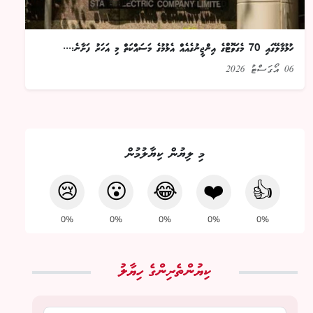
ހުޅުމާލޭގައި 70 މެގަވޮޓްގެ އިންޖީނުގެއެއް އެޅުމުގެ މަސައްކަތް މި އަހަރު ފަށާނެ:...
06 އޯގަސްޓު 2026
މި ލިޔުން ކިޔާލުމުން
😢
😮
😂
❤️
👍
0%
0%
0%
0%
0%
ކިޔުންތެރިންގެ ހިޔާލު