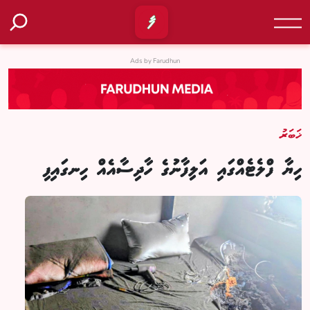
Ads by Farudhun
ޚަބަރު
ހިޔާ ފްލެޓެއްގައި އަލިފާނުގެ ހާދިސާއެއް ހިނގައިފި