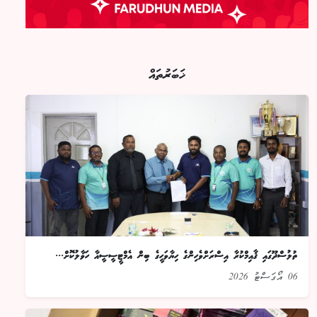
ޚަބަރުތައް
ތުލުސްދޫގައި ޤާއިމްކުރާ އިސްރަށްވެހިންގެ ހިޔާވަހީގެ ބިން އެމްޓީސީސީއާ ހަވާލުކޮށް...
06 އޯގަސްޓު 2026