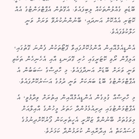
ބޮޑެތި ގެއްލުންތަކެއް ލިބިފައެވެ. އެގޮތުން އެޕާޓްމަންޓުގެ އެއް
ކޮޓަރި އެއްކޮށް އަނދައި، ބޭނުންނުކުރެވޭ ވަރަށް ވަނީ
ހަލާކުވެފައެވެ.
އެންޑީއެމްއޭއިން އާންމުކޮށްފައިވާ ފޮޓޯތަކުން ފެންނަ ގޮތުގައި،
އަލިފާން ރޯވި ކޮޓަރީގައި ހުރި ގޮދަނޑި އާއި އެހެނިހެން ތަކެތި
ވަނީ ވަރަށް ބޮޑަށް އަނދާފައެވެ. މި ހާދިސާގެ ސަބަބުން އެ
އެޕާޓްމަންޓުގެ ބޮޑު ބަޔަކަށް ވަނީ ދުމުގެ އަސަރުކޮށްފައެވެ.
މި ހާދިސާއާ ގުޅިގެން އެންޑީއެމްއޭއިން އިތުރަށް ވިދާޅުވީ، އެ
އެޕާޓްމަންޓުގައި ދިރިއުޅެމުންދާ ހަތަރު މީހުންގެ އާއިލާއަށް
މިވަގުތަށް ބޭނުންވާ ޒަރޫރީ އެހީތެރިކަން ފޯރުކޮށްދިނުމުގެ
މަސައްކަތް އެ އިދާރާއިން ކުރަމުންދާ ކަމަށެވެ.