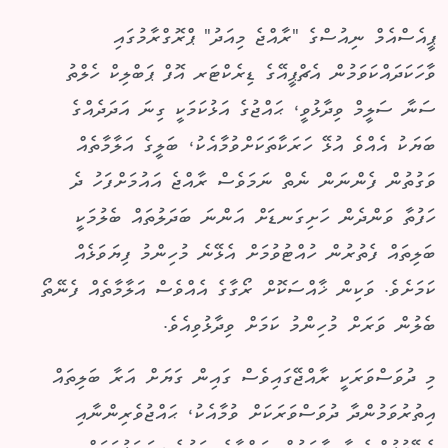
ޕީއެސްއެމް ނިއުސްގެ "ރާއްޖެ މިއަދު" ޕްރޮގްރާމުގައި
ވާހަކަދައްކަވަމުން އެޗްޕީއޭގެ ޑިރެކްޓަރ އޮފް ޕަބްލިކް ހެލްތު
ސަނާ ސަލީމް ވިދާޅުވީ، ޙައްޖުގެ އަޅުކަމަކީ ގިނަ އަދަދެއްގެ
ބަޔަކު އެއްވެ އުޅޭ ހަރަކާތަކަށްވުމާއެކު، ބަލީގެ އަލާމާތެއް
ވަގުތުން ފެންނަން ނެތް ނަމަވެސް ރާއްޖެ އައުމަށްފަހު ދެ
ހަފުތާ ވަންދެން ހަށިގަނޑަށް އަންނަ ބަދަލުތައް ބެލުމަކީ
ބަލިތައް ފެތުރުން ހުއްޓުވުމަށް އެޅޭނެ މުހިންމު ފިޔަވަޅެއް
ކަމަށެވެ. ވަކިން ޚާއްސަކޮށް ރޯގާގެ އެއްވެސް އަލާމާތެއް ފެނޭތޯ
ބެލުން ވަރަށް މުހިންމު ކަމަށް ވިދާޅުވިއެވެ.
މި ދުވަސްވަރަކީ ރާއްޖޭގައިވެސް ގައިން ގަޔަށް އަރާ ބަލިތައް
އިތުރުވަމުންދާ ދުވަސްވަރަކަށް ވުމާއެކު، ޙައްޖުވެރިންނާއި