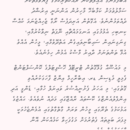
އެބޭފުޅުންގެ އާއިލާތަކުން ރައްކާތެރިކަމުގެ ފިޔަވަޅުތަކަށް
ސަމާލުވުމަށް ކަމާބެހޭ މާހިރުން އަންނަނީ އިރުޝާދު
ދެއްވަމުންނެވެ. އެގޮތުން އަރިދަފުސް ރޯގާ ޖެހިއްޖެނަމަ ކެއްސާ
ކިނބިހި އެޅުމުގައި އަނގަމައްޗާއި ނޭފަތް ނިވާކުރުމާއި،
ގިނަގިނައިން ސައިބޯނިލައިގެން އަތްދޮވުމާއި، މީހުން އެއްވެ
އުޅޭ ތަންތަނަށް ދާއިރު މާސްކު އެޅުން ހިމެނެއެވެ.
މި މައުޟޫއާ ގުޅޭގޮތުން ޓްރީޓޮޕް ހޮސްޕިޓަލްގެ ކޮންސަލްޓަންޓް
ފެމިލީ މެޑިސިން ޑރ. އިބްރާހީމް އިޔާޒް ފާހަގަކުރެއްވި
ގޮތުގައި، މި އަހަރު ފެށުނީއްސުރެ ވައިރަލް ހުމާއި، ޑެންގީ އަދި
އިންފްލުއެންޒާގެ ކޭސްތައް ރާއްޖޭގައި މަދެއް ނުވެއެވެ. ޙައްޖުގެ
އަޅުކަމުގެ ތެރޭގައި މީހުން ވަރަށް ގާތްގާތުގައި އުޅެންޖެހުމަކީ
މިފަދަ ބަލިތައް ފެތުރުމަށް މަގުފަހިވާ ކަމެއްކަން އޭނާ