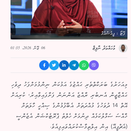
ފޮޓޯ : ޕީއެސްއެމް
06 ޖޫން 2026، 01:35
މުހައްމަދު ނާފިޒް
މިއަހަރުގެ ބަރަކާތްތެރި ޙައްޖުގެ އަޅުކަން ނިންމުމަށްފަހު ދިވެހި
ޙައްޖާޖީން އެނބުރި ރާއްޖެ އަންނަން ފަށާފައިވާއިރު، ކުރިއަށް
އޮތް 14 ދުވަހުގެ މުއްދަތަށް އެބޭފުޅުންގެ ޞިއްޙީ ހާލަތަށް
ޚާއްސަ ސަމާލުކަމެއް ދިނުމަށް ހެލްތު ޕްރޮޓެކްޝަން އެޖެންސީ
(އެޗްޕީއޭ) އިން އިލްތިމާސްކުރައްވައިފިއެވެ.