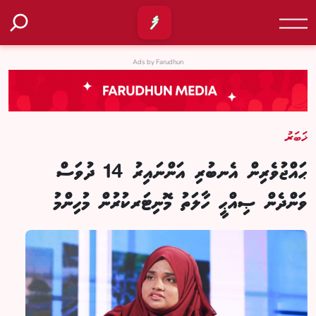
Ads by Farudhun
ޚަބަރު
ޙައްޖުވެރިން އެނބުރި އަންނައިރު 14 ދުވަސް
ވަންދެން ޞިއްޙީ ހާލަތު މޮނިޓަރކުރުން މުހިންމު