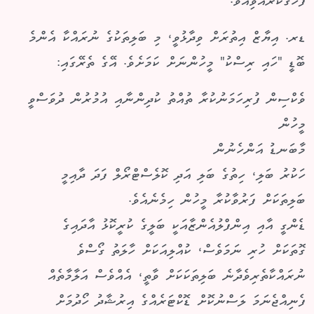
ފާހަގަކުރެއްވިއެވެ.
ޑރ. އިޔާޒް އިތުރަށް ވިދާޅުވީ، މި ބަލިތަކުގެ ނުރައްކާ އެންމެ
ބޮޑީ "ހައި ރިސްކު" މީހުންނަށް ކަމަށެވެ. އޭގެ ތެރޭގައި:
ވެކްސިން ފުރިހަމަނުކުރާ ތުއްތު ކުދިންނާއި އުމުރުން ދުވަސްވީ
މީހުން
މާބަނޑު އަންހެނުން
ހަކުރު ބަލި، ހިތުގެ ބަލި އަދި ކޮލެސްޓްރޯލް ފަދަ ދާއިމީ
ބަލިތަކަށް ފަރުވާކުރާ މީހުން ހިމެނެއެވެ.
ޑެންގީ އާއި އިންފްލުއެންޒާއަކީ ބަލީގެ ކުރީކޮޅު އާދައިގެ
ގޮތަކަށް ހުރި ނަމަވެސް، ކުއްލިއަކަށް ހާލަތު ގޯސްވެ
ނުރައްކާތެރިވެދާނެ ބަލިތަކަކަށް ވާތީ، އެއްވެސް އަލާމާތެއް
ފެނިއްޖެނަމަ ލަސްނުކޮށް ޑޮކްޓަރެއްގެ އިރުޝާދު ހޯދުމަށް