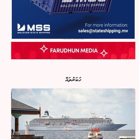
Ads by Farudhun
ޚަބަރުތައް