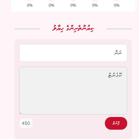
0%
0%
0%
0%
0%
ކިޔުންތެރިންގެ ހިޔާލު
450
ފޮނުވާ