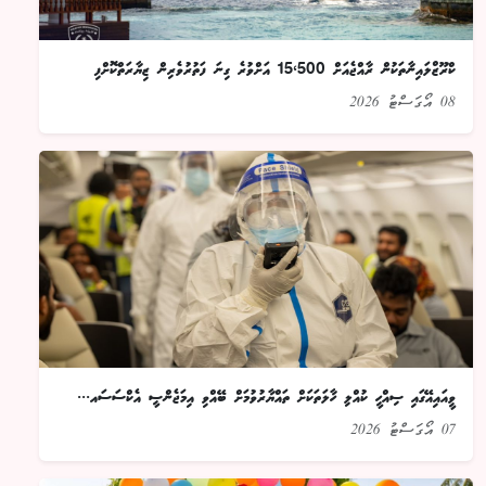
ކްރޫޒްލައިނާތަކުން ރާއްޖެއަށް 15،500 އަށްވުރެ ގިނަ ފަތުރުވެރިން ޒިޔާރަތްކޮށްފި
08 އޯގަސްޓު 2026
ވީއައިއޭގައި ސިއްހީ ކުއްލި ހާލަތަކަށް ތައްޔާރުވުމަށް ބޭއްވި އިމަޖެންސީ އެކްސަސައ...
07 އޯގަސްޓު 2026