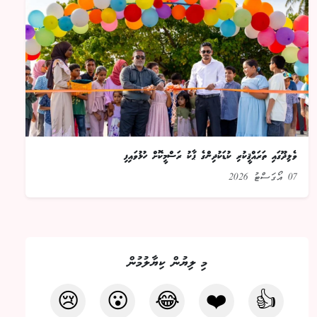
ވެލިދޫގައި ތަރައްޤީކުރި ކުޑަކުދިންގެ ޕާކު ރަސްމީކޮށް ހުޅުވައިފި
07 އޯގަސްޓު 2026
މި ލިޔުން ކިޔާލުމުން
😢
😮
😂
❤️
👍