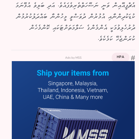
އެޗްޕީއޭއިން ވަނީ ނަސޭހަތްތެރިވެފައެވެ. އަދި ބަލިވެ އުޅޭނަމަ
ކުޑަކުދިންނާއި އުމުރުން ދުވަސްވީ މީހުންނާ ބައްދަލުކުރުމުން
ދުރުހެލިވުމަކީ އެންމެންގެ ސަލާމަތަށްޓަކައި ކޮންމެހެން
ކުރަންޖެހޭ ކަމެކެވެ.
Ads by MSS
HPA