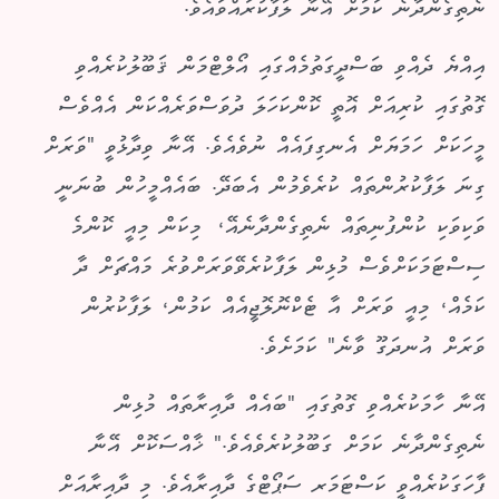
ނެތިގެންދާނެ ކަމަށް އޭނާ ލަފާކުރައްވައެވެ.
އިއްޔެ ދެއްވި ބަސްދީގަތުމެއްގައި އޯލްޓްމަން ޤަބޫލުކުރެއްވި
ގޮތުގައި ކުރިއަށް އޮތީ ކޮންކަހަލަ ދުވަސްވަރެއްކަން އެއްވެސް
މީހަކަށް ހަމަޔަށް އެނގިފައެއް ނުވެއެވެ. އޭނާ ވިދާޅުވީ "ވަރަށް
ގިނަ ލަފާކުރުންތައް ކުރެވެމުން އެބަދޭ. ބައެއްމީހުން ބުނަނީ
ވަކިވަކި ކުންފުނިތައް ނެތިގެންދާނެއޭ، މިކަން މިއީ ކޮންމެ
ސިސްޓަމަކަށްވެސް މުޅިން ލަފާކުރެވޭވަރަށްވުރެ މައްޗަށް ދާ
ކަމެއް، މިއީ ވަރަށް އާ ޓެކްނޮލޮޖީއެއް ކަމުން، ލަފާކުރުން
ވަރަށް އުނދަގޫ ވާނެ" ކަމަށެވެ.
އޭނާ ހާމަކުރެއްވި ގޮތުގައި "ބައެއް ދާއިރާތައް މުޅިން
ނެތިގެންދާނެ ކަމަށް ގަބޫލުކުރެވެއެވެ." ޚާއްސަކޮށް އޭނާ
ފާހަގަކުރެއްވީ ކަސްޓަމަރ ސަޕޯޓްގެ ދާއިރާއެވެ. މި ދާއިރާއަށް