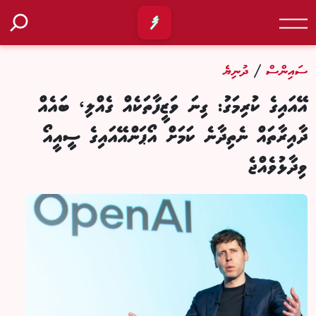
/
ސައިންސް
ދުނިޔެ
އޭއައިގެ ކުރިމަގު: ގިނަ ވަޒީފާތަކެއް ގެއްލި، ބައެއް
ދާއިރާތައް ނެތިދާނެ ކަމަށް އޯޕަންއޭއައިގެ ސީއީއޯ
ވިދާޅުވެއްޖެ