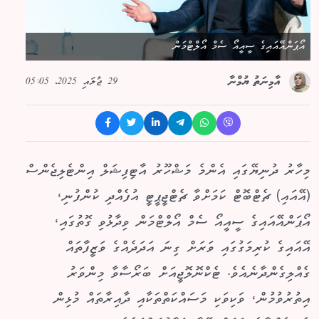
އޯޕަންއޭއައިގެ ސީއީއޯ ސެމް އޯލްޓްމަން
29 ޖުލައި 2025، 05:05
އާމިނަތު ޔުމްނާ
މިހާރު ދުނިޔޭގައި އެންމެ މަޝްހޫރު އާޓިފިޝަލް އިންޓެލިޖެންސް
(އޭއައި) ޗެޓްބޮޓް ކަމަށްވާ ޗެޓްޖީޕީޓީ އުފެއްދި ކުންފުނި،
އޯޕަންއޭއައިގެ ސީއީއޯ ސެމް އޯލްޓްމަން ވިދާޅުވި ގޮތުގައި،
އޭއައިގެ ކުރިމަގުގައި ވަރަށް ގިނަ އަދަދެއްގެ ވަޒީފާތައް
ގެއްލިގެންދާނެއެވެ. ޓެކްނޮލޮޖީއަށް ބަރޯސާވާ މިންވަރު
އިތުރުވުމުން، ވަކިވަކި މަސައްކަތްތަކާއި ދާއިރާތައް މުޅިން