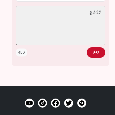
450
ފޮނުވާ