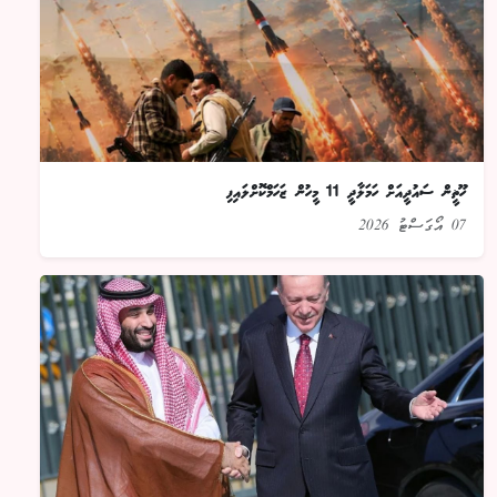
ހޫޡީން ސައުދީއަށް ހަމަލާދީ 11 މީހުން ޒަހަމްކޮށްލައިފި
07 އޯގަސްޓު 2026