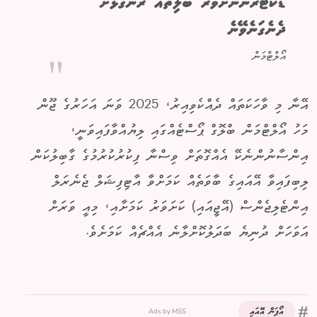
ޑޮކްޓަރުންނަށްވުރެ ބަލިތައް ރަނގަޅަށް
ދެނެގަނެވޭނެ
އޯލްޓްމަން
އޭނާ މި ވާހަކަތައް ދެއްކެވިއިރު، 2025 ވަނަ އަހަރުގެ ޖޫން
މަހު އޯލްޓްމަން ބްލޮގް ޕޯސްޓެއްގައި ލިޔުއްވާފައިވަނީ،
އިންސާނުންނެކޭ އެއްގޮތަށް ވިސްނާ ފިކުރުކުރުމުގެ ގާބިލުކަން
ލިބިފައިވާ އޭއައިގެ ބާވަތެއް ކަމަށްވާ އާޓިފިޝަލް ޖެނެރަލް
އިންޓެލިޖެންސް (އޭޖީއައި) ކަށަވަރު ކަމަށާއި، މިއީ ވަރަށް
އަވަހަށް ދުނިޔެ ބަދަލުކޮށްލާނެ އެއްޗެއް ކަމަށެވެ.
Ads by MSS
އޯޕަން އޭއައި