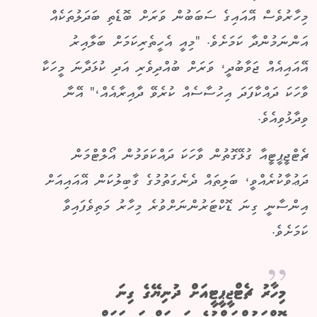
މިހާރުވެސް އޭއައިގެ ސަބަބުން ވަރަށް ބޮޑެތި ބަދަލުތަކެއް
އަންނަމުންދާ ކަމަށެވެ. "މިއީ އެހީތެރިކަމަށް ބަލާއިރު
އޭއައިއެއް ޖަވާބުދީ، ވަރަށް ބުއްދިވެރި އަދި ކުޅަދާނަ މީހަކާ
ވާހަކަ ދައްކާފަދަ އިހުސާސެއް ކުރެވޭ ދާއިރާއެއް،" އޭނާ
ވިދާޅުވިއެވެ.
ޗެޓްޖީޕީޓީއާ ގުޅޭގޮތުން ވާހަކަ ދައްކަވަމުން އޯލްޓްމަން
ދަޢުވާކުރެއްވީ، ބަލިތައް ދެނެގަތުމުގެ ގާބިލުކަން އޭއައިއަށް
އިންސާނީ ގިނަ ޑޮކްޓަރުންނަށްވުރެ މިހާރު މަތިވެފައިވާ
ކަމަށެވެ.
މިހާރު ޗެޓްޖީޕީޓީއަށް ދުނިޔޭގެ ގިނަ