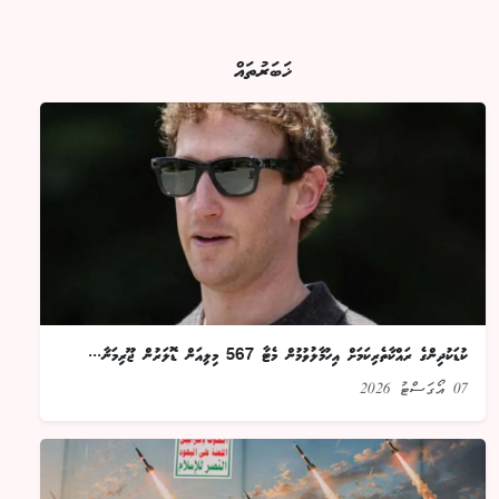
ޚަބަރުތައް
ކުޑަކުދިންގެ ރައްކާތެރިކަމަށް އިހުމާލުވުމުން މެޓާ 567 މިލިއަން ޑޮލަރުން ޖޫރިމަނާ...
07 އޯގަސްޓު 2026