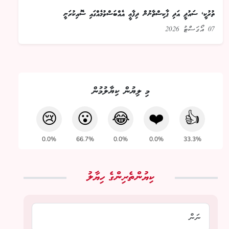
ތުރުކީ، ސައުދީ އަދި ޕާކިސްތާނުން ދިފާޢީ އެއްބަސްވުމެއްގައި ސޮއިކުރަނީ
07 އޯގަސްޓު 2026
މި ލިޔުން ކިޔާލުމުން
😢
😮
😂
❤️
👍
0.0%
66.7%
0.0%
0.0%
33.3%
ކިޔުންތެރިންގެ ހިޔާލު