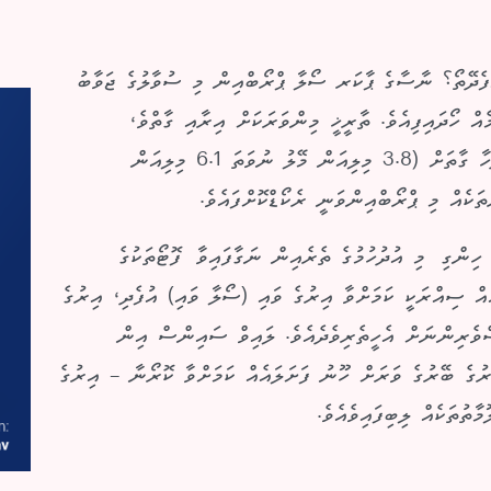
ުފެދޭތޯ؟ ނާސާގެ ޕާކަރ ސޯލާ ޕްރޯބްއިން މި ސުވާލުގެ ޖަވާބު
އް ހޯދައިފިއެވެ. ތާރީޚީ މިންވަރަކަށް އިރާއި ގާތްވެ،
ދުނިޔެއިން އުފެއްދި އެއްވެސް އެއްޗެއް ދުވަހަކުވެސް ނުދާހާ ގާތަށް (3.8 މިލިއަން މޭލު ނުވަތަ 6.1 މިލިއަން
ކެއް މި ޕްރޯބްއިންވަނީ ރެކޯޑްކޮށްފައެވެ.
ިސެމްބަރު މަހުގެ 24 ވަނަ ދުވަހު ހިންގި މި އުދުހުމުގެ ތެރެއިން ނަގާފައިވާ ފޮޓޯތަކުގެ
ް ސިއްރަކީ ކަމަށްވާ އިރުގެ ވައި (ސޯލާ ވައި) އުފެދި، އިރުގެ
ެރިންނަށް އެހީތެރިވެދެއެވެ. ލައިވް ސައިންސް އިން
ުގެ ބޭރުގެ ވަރަށް ހޫނު ފަށަލައެއް ކަމަށްވާ ކޮރޯނާ – އިރުގެ
ތުތަކެއް ލިބިފައިވެއެވެ.