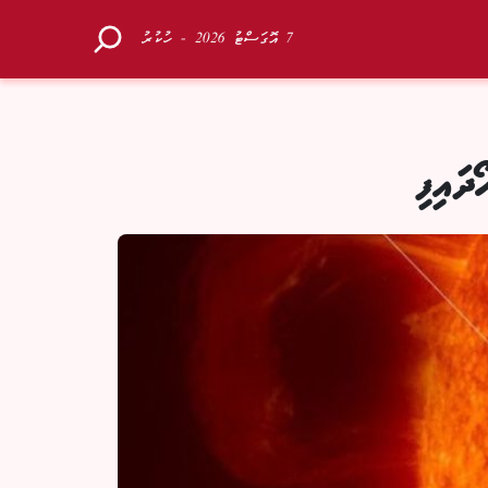
7 އޮގަސްޓު 2026 - ހުކުރު
ައިފި