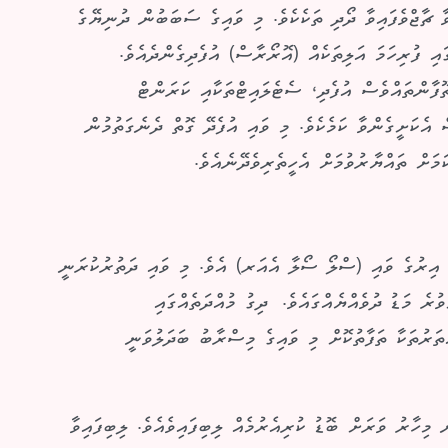
ޗާޖްވެފައިވާ ދޯދި ތަކެކެވެ. މި ވައިގެ ސަބަބުން ދުނިޔޭގެ
ި ފުރިހަމަ އަލިތަކެއް (އޮރޯރާސް) އުފެދިގެންދެއެވެ.
ފާންތައްވެސް އުފެދި، ސެޓެލައިޓްތަކާއި ކަރަންޓް
 އެކަށީގެންވާ ކަމެކެވެ. މި ވައި އުފެދޭ ގޮތް ދެނެގަތުމުން
ަށް ތައްޔާރުވުމަށް އެހީތެރިވެދޭނެއެވެ.
 އިރުގެ ވައި (ސްލޯ ސޯލާ އެއަރ) އެވެ. މި ވައި ދަތުރުކުރަނީ
ރެ މަޑު ދުވެއްޔެއްގައެވެ. ދިގު މުއްދަތެއްގައި
ަރުތަކާ ތަފާތުކޮށް މި ވައިގެ މިސްރާބު ބަދަލުވަނީ
މިހާރު ވަރަށް ބޮޑު ކުރިއެރުމެއް ލިބިފައިވެއެވެ. ލިބިފައިވާ