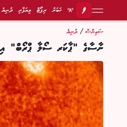
ޚަބަރު
ރިޕޯޓް
ވިޔަފާރި
ދުނިޔެ
/
ސައިންސް
ދުނިޔެ
ނާސާގެ "ޕާކަރ ސޯލާ ޕްރޯބް" އިރުގެ