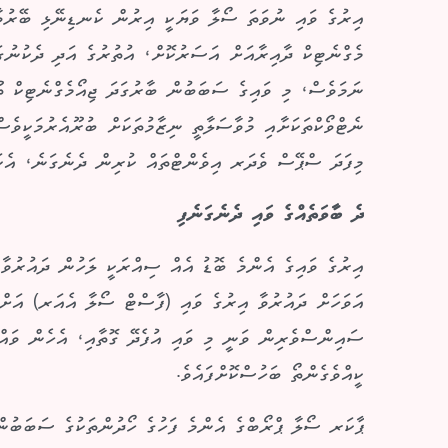
އިރުގެ ވައި ނުވަތަ ސޯލާ ވަޔަކީ އިރުން ކެނޑިނޭޅި ބޭރުވާ 
މެގްނެޓިކް ދާއިރާއަށް އަސަރުކޮށް، އުތުރުގެ އަދި ދެކުނުގައ
ނަމަވެސް، މި ވައިގެ ސަބަބުން ބާރުގަދަ ޖިއޯމެގްނެޓިކް ތޫ
ނެޓްވޯކްތަކަށާއި މުވާސަލާތީ ނިޒާމުތަކަށް ބުރޫއެރުމަކީވެސް
މިފަދަ ސްޕޭސް ވެދަރ އިވެންޓްތައް ކުރިން ދެނެގަނެ، އެކަމ
ދެ ބާވަތެއްގެ ވައި ދެނެގަނެފި
އިރުގެ ވައިގެ އެންމެ ބޮޑު އެއް ސިއްރަކީ ލަހުން ދައުރުވާ
އަވަހަށް ދައުރުވާ އިރުގެ ވައި (ފާސްޓް ސޯލާ އެއަރ) އަށްވު
ސައިންސްވެރިން ވަނީ މި ވައި އުފެދޭ ގޮތާއި، އެހެން ވައްތ
ކީއްވެގެންތޯ ބަހުސްކޮށްފައެވެ.
ޕާކަރ ސޯލާ ޕްރޯބްގެ އެންމެ ފަހުގެ ހޯދުންތަކުގެ ސަބަބުން 