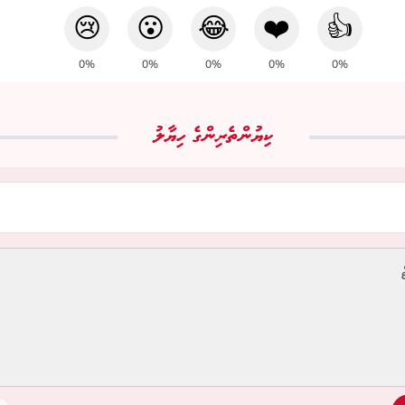
😢
😮
😂
❤️
👍
0%
0%
0%
0%
0%
ކިޔުންތެރިންގެ ހިޔާލު