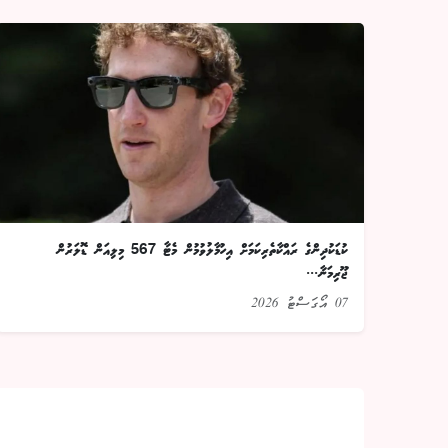
ކުޑަކުދިންގެ ރައްކާތެރިކަމަށް އިހުމާލުވުމުން މެޓާ 567 މިލިއަން ޑޮލަރުން
ޖޫރިމަނާ...
07 އޯގަސްޓު 2026