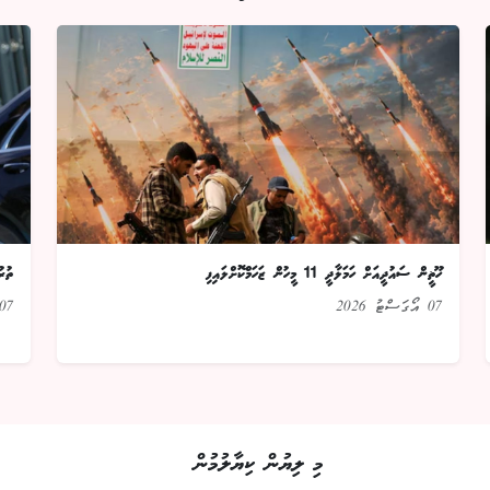
ހޫޡީން ސައުދީއަށް ހަމަލާދީ 11 މީހުން ޒަހަމްކޮށްލައިފި
ތުރ
07 އޯގަސްޓު 2026
07 އޯގަސްޓު 026
މި ލިޔުން ކިޔާލުމުން