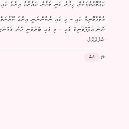
މައުލޫމާތުތަކުން މިހާރު ވަނީ ލަހުން ދައުރުވާ އިރުގެ ވައިގެ
އެލްފްވޭނިކް ވައި – މި ވައި ނުކުންނަނީ އިރުގެ ކޮރޯނަލް 
ނޮން-އެލްފްވޭނިކް ވައި – މި ވައި ބޭރުވަނީ ހޫނު މެގްނެޓި
ބެލެވެއެވެ.
ނާސާ