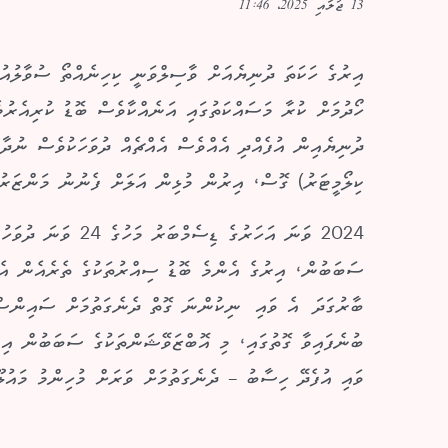
13 ޖުލައި 2025، 11:46
އިރުގެ ހަކަތަ ދުނިޔެއަށް ވާސިލްވަނީ ކިހިނެއްތޯ ސުވާލުއ
ހޯދުމަށް ކުރާ މަސައްކަތުގައި އަނެއްކާވެސް ބޮޑު ކުރިއެރުމެ
ކިލޯމީޓަރު) ގޮސް، އިރުން މުޅިން އަލަށް ފެނުނު މަންޒަރުތަ
2024 ވަނަ އަހަރުގެ ޑ
ސަބަބުން، އިރުގެ އެންމެ ބޮޑު ސިއްރުތަކުގެ ތެރެއެން އެއ
ބާރުގަދަ އެ ވައި ނިކުންނަ ގޮތް ދެނެގަތުމަށް ސައިންސްވ
ބުނެފައިވާ ގޮތުގައި، މި އޮބްޒަވޭޝަންތަކުގެ ސަބަބުން އިރ
ވައި އުފެދޭ ހިސާބު – ދެނެގަތުމަށް ވަރަށް މުހިންމު މައުލޫމާ