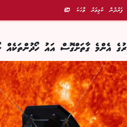
ފަރުދުން
ކުޅިވަރު
ވާހަކަ
 އެންމެ ގާތަށްގޮސް އައު ހޯދުންތަކެއް ހޯދ