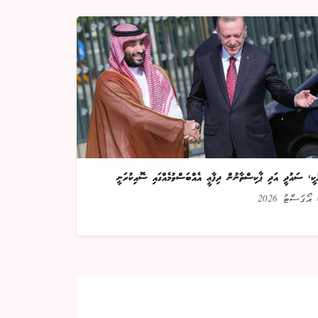
ުކީ، ސައުދީ އަދި ޕާކިސްތާނުން ދިފާޢީ އެއްބަސްވުމެއްގައި ސޮއިކުރަނީ
2