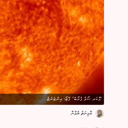
"ޕާކަރ ސޯލާ ޕްރޯބް" ފޮޓޯ: އިންޓަނެޓް
އާމިނަތު ޔުމްނާ