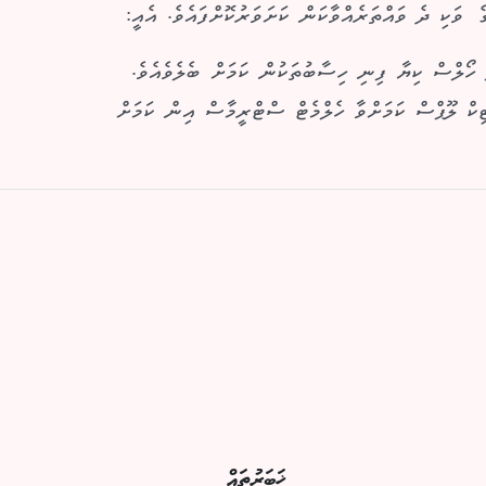
 ވަކި ދެ ވައްތަރެއްވާކަން ކަށަވަރުކޮށްފައެވެ. އެއީ:
ހޯލްސް ކިޔާ ފިނި ހިސާބުތަކުން ކަމަށް ބެލެވެއެވެ.
ކް ލޫޕްސް ކަމަށްވާ ހެލްމެޓް ސްޓްރީމާސް އިން ކަމަށް
ޚަބަރުތައް