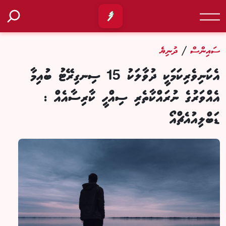
/
ސައިންސް
ދުނިޔެ
އެކަނިވެރިކަމަކީ ދުވާލަކު 15 ސިނގިރޭޓު ބުއިމާ
އެއްވަރުގެ ނުރައްކާތެރި ސިއްހީ ކާރިސާއެއް :
ޑަބްލިއުއެޗްއޯ