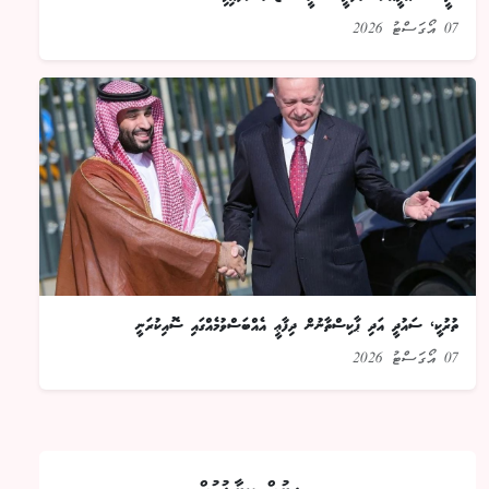
07 އޯގަސްޓު 2026
ތުރުކީ، ސައުދީ އަދި ޕާކިސްތާނުން ދިފާޢީ އެއްބަސްވުމެއްގައި ސޮއިކުރަނީ
07 އޯގަސްޓު 2026