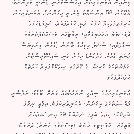
ގިނައިން އެކަނިވެރިކަން އިޙްސާސްކުރަނީ ޖެން-ޒީ ކުދިންނެވެ.
އެގޮތުން 58 އިންސައްތަ ޖެން-ޒީ މީހުންނަށް އެކަނިވެރިކަން
ކުރިމަތިވެފައިވާ ކަމަށް ވަނީ ހާމަވެފައެވެ. ބަލިމަޑުކަމުގެ
ދުވަސްވަރު އެކަހެރިވުމާއި، ރިމޯޓްކޮށް މަސައްކަތްކުރުމުގެ
ސަގާފަތާއި، ސޯޝަލް މީޑިއާގެ ބޭނުން (ގުޅުން ގިނަވިޔަސް
މާނަވީ ގުޅުން މަދުވުން) މިހާރު ވަނީ ސައިކޮލޮޖިސްޓުން
'ގުޅުންތަކުގެ ކާރިސާ' ގެ ގޮތުގައި ސިފަކޮށްފައިވާ ހާލަތެއް
އުފައްދާފައެވެ.
އެކަނިވެރިކަމުގެ ސިއްހީ ނުރައްކާތައް ވަރަށް ބޮޑެވެ. ނަފްސާނީ
މައްސަލަތަކުގެ އިތުރުން، އެކަނިވެރިކަމުން ދިފާޢީ ނިޒާމު
ބަލިކޮށް، ހިތުގެ ބަލީގެ ނުރައްކާ 29 އިންސައްތައަށް
މަތިކޮށް، ކޮގްނިޓިވް ހުނަރު (ވިސްނުމުގެ ހުނަރު) ދަށްވުން