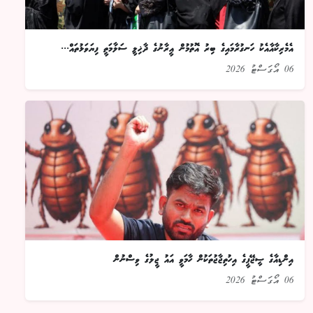
އެމެރިކާއާއެކު ހަނގުރާމައިގެ ބިރު އޮތުމުން އީރާނުގެ ދާޚިލީ ސަލާމަތީ ފިޔަވަޅުތައް...
06 އޯގަސްޓު 2026
އިންޑިއާގެ ސީޖޭޕީގެ އިހުތިޖާޖުތަކުން ހާމަވީ އައު ޖީލުގެ ވިސްނުން
06 އޯގަސްޓު 2026