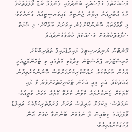
މަސައްކަތުގެ މަޤްޞަދަކީ ބަންދުގައި ގެންގުޅޭ ރެޑް ވޯލްފުތަކުގެ
ކުޑަ އާބާދީއަށް އިތުރު ޖެނެޓިކް ޑައިވަރސިޓީއެއް ގެނައުމެވެ.
މި ވޯލްފުތައް ބޭނުންކޮށްގެން އިތުރަށް އާލާކޮށް، މި ބާވަތް
ސަލާމަތްކުރުމަށް މަސައްކަތް ކުރެވެމުންދެއެވެ.
މޮންޓާނާ ޔުނިވަރސިޓީގެ ވައިލްޑްލައިފް ތަޖުރިބާކާރު
ކްރިސްޓޮފަރ ޕްރެސްޓަން ވިދާޅުވި ގޮތުގައި މި ޓެކްނޮލޮޖީއަކީ
އެހެން ބާވަތްތައް ރައްކާތެރިކުރުމަށްވެސް ބޭނުންކުރެވިދާނެ
އެއްޗެކެވެ. އެއީ މިއީ އެހެން ޓެކްނިކްތަކަށްވުރެ މާ ލުއި
ގޮތަކަށް ޖަނަވާރުތައް ކްލޯން ކުރެވޭ ގޮތެއް ކަމަށް ވާތީއެވެ.
ނަމަވެސް، މިކަމަށް އަދިވެސް ވަރަށް ފަރުވާތެރިކަމާއެކު ވައިލްޑް
ވޯލްފެއްގެ ކިބައިން ލޭ ނެގުމަށް ބޭނުންވާ ކަމަށް އޭނާ
ފާހަގަކުރެއްވިއެވެ.