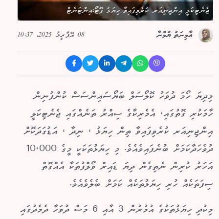
ޖެނެޓިކަލީ އިންޖިނިއަރ ކުރެވިފައިވާ ހިޔަޅު ފޮޓޯ:އިންޓަނެޓް
08 އޭޕްރީލު 2025، 10:37
އާމިނަތު ޔުމްނާ
މިދިޔަ ހޯމަ ދުވަހު ކޮލޯސަލް ބަޔޯސައިންސަސް ކުންފުނިން
ހާމަކުރި ގޮތުގައި، އެމެރިކާގެ ސިއްރު ތަނެއްގައި ޖެނެޓިކަލީ
އިންޖިނިއަރ ކުރެވިފައިވާ ތިން ހިޔަޅު ، ނިދާ ، އަޑުގަދަކޮށް
ދުވެހަދާކަމަށް ބުނެފައިވެއެވެ. މި ހިޔަޅުތަކަކީ މީގެ 10،000
އަހަރު ކުރިން ނެތިގެން ދިޔަ ޑައިރް ވޯލްފުތަކާ އެއްގޮތް
ސިފަތަކެއް ހުރި ހިޔަޅުތަކެއް ކަމަށް ބެލެވެއެވެ.
މިކުދި ހިޔަޅުތަކުގެ އުމުރުން 3 އާއި 6 މަސް ދުވަހާ ދެމެދުގައި