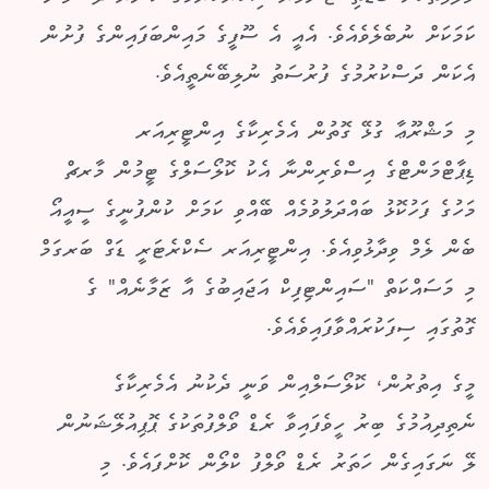
ކަމަކަށް ނުބެލެވެއެވެ. އެއީ އެ ސޫފީގެ މައިންބަފައިންގެ ފުށުން
އެކަން ދަސްކުރުމުގެ ފުރުސަތު ނުލިބޭނެތީއެވެ.
މި މަޝްރޫޢާ ގުޅޭ ގޮތުން އެމެރިކާގެ އިންޓީރިއަރ
ޑިޕާޓްމަންޓްގެ އިސްވެރިންނާ އެކު ކޮލޯސަލްގެ ޓީމުން މާރޗް
މަހުގެ ފަހުކޮޅު ބައްދަލުވުމެއް ބޭއްވި ކަމަށް ކުންފުނީގެ ސީއީއޯ
ބެން ލެމް ވިދާޅުވިއެވެ. އިންޓީރިއަރ ސެކްރެޓަރީ ޑަގް ބަރގަމް
މި މަސައްކަތް "ސައިންޓިފިކް އަޖައިބުގެ އާ ޒަމާނެއް" ގެ
ގޮތުގައި ސިފަކުރައްވާފައިވެއެވެ.
މީގެ އިތުރުން، ކޮލޯސަލްއިން ވަނީ ދެކުނު އެމެރިކާގެ
ނެތިދިއުމުގެ ބިރު ހީވެފައިވާ ރެޑް ވޯލްފުތަކުގެ ޕޮޕިއުލޭޝަނުން
ލޭ ނަގައިގެން ހަތަރު ރެޑް ވޯލްފު ކްލޯން ކޮށްފައެވެ. މި