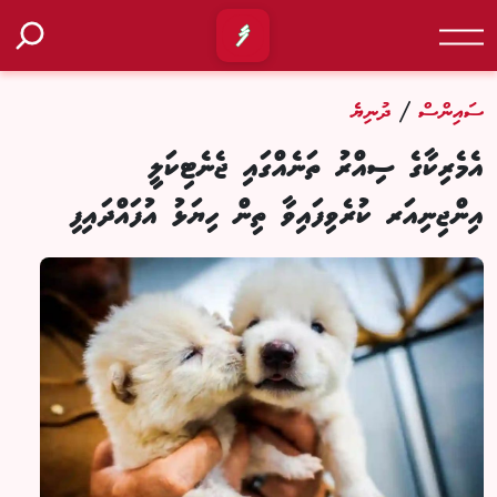
/
ސައިންސް
ދުނިޔެ
އެމެރިކާގެ ސިއްރު ތަނެއްގައި ޖެނެޓިކަލީ
އިންޖިނިއަރ ކުރެވިފައިވާ ތިން ހިޔަޅު އުފައްދައިފި