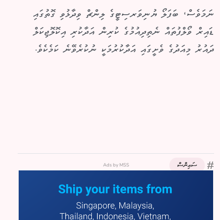
ނަމަވެސް، ބަފަލޯ ޔުނިވަރސިޓީގެ ލިންޗް ވިދާޅުވި ގޮތުގައި
ޑައިރް ވޯލްފުތައް ނެތިދިއުމުގެ ކުރިން އަދާކުރި އިކޮލޮޖިކަލް
ދައުރު މިއަދުގެ ވެށީގައި އަދާކުރުމަކީ ނުކުރެވޭނެ ކަމެކެވެ.
Ads by MSS
ސައިންސް