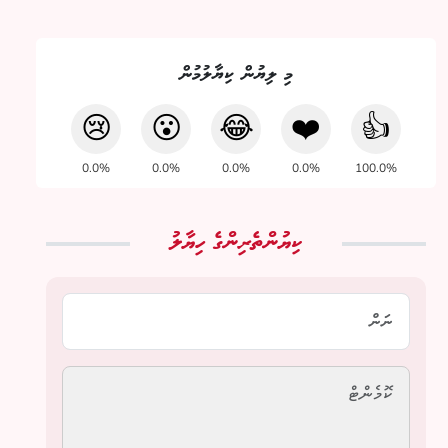
މި ލިޔުން ކިޔާލުމުން
😢
😮
😂
❤️
👍
0.0%
0.0%
0.0%
0.0%
100.0%
ކިޔުންތެރިންގެ ހިޔާލު