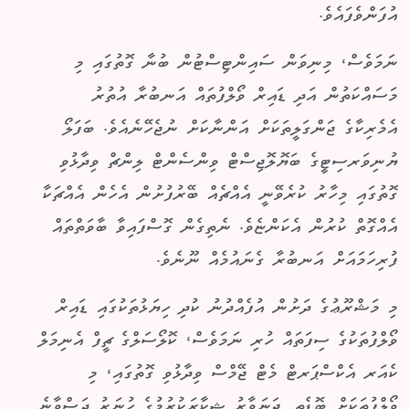
އުފަންވެފައެވެ.
ނަމަވެސް، މިނިވަން ސައިންޓިސްޓުން ބުނާ ގޮތުގައި މި
މަސައްކަތުން އަދި ޑައިރް ވޯލްފުތައް އަނބުރާ އުތުރު
އެމެރިކާގެ ޖަންގަލީތަކަށް އަންނާކަށް ނުޖެހޭނެއެވެ. ބަފަލޯ
ޔުނިވަރސިޓީގެ ބަޔޮލޮޖިސްޓް ވިންސެންޓް ލިންޗް ވިދާޅުވި
ގޮތުގައި މިހާރު ކުރެވޭނީ އެއްޗެއް ބޭރުފުށުން އެހެން އެއްޗަކާ
އެއްގޮތް ކުރުން އެކަންޏެވެ. ނެތިގެން ގޮސްފައިވާ ބާވަތްތައް
ފުރިހަމައަށް އަނބުރާ ގެނައުމެއް ނޫނެވެ.
މި މަޝްރޫޢުގެ ދަށުން އުފެއްދުނު ކުދި ހިޔަޅުތަކުގައި ޑައިރް
ވޯލްފުތަކުގެ ސިފަތައް ހުރި ނަމަވެސް، ކޮލޯސަލްގެ ޗީފް އެނިމަލް
ކެއަރ އެކްސްޕަރޓް މެޓް ޖޭމްސް ވިދާޅުވި ގޮތުގައި، މި
ވޯލްފުތަކަށް ބޮޑެތި ޖަނަވާރު ޝިކާރަކުރުމުގެ ހުނަރު ދަސްވާނެ