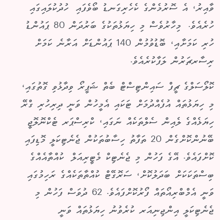
ވާއިރު، އެ ސޮރުމެންގެ ކެހެރިގަނޑު ބޯވެފައި ހުދުކުލައިގައި
ހުރެއެވެ. މިހާރުވެސް މި ހިޔަޅުތަކުގެ ބަރުދަން 80 ޕައުންޑު
ހުރި ކަމަށާއި، ބޮޑުވުމުން 140 ޕައުންޑަށް އަރާނެ ކަމަށް
ރިސާރޗަރުން ލަފާކުރެއެވެ.
ކޮލޯސަލްގެ ޗީފް ސައިންޓިސްޓް ބެތް ޝަޕީރޯ ވިދާޅުވި ގޮތުގައި،
މި ހިޔަޅުތައް އުފެއްދުމަށް ޓަކައި އެމީހުން ވަނީ ދިރިހުރި ގްރޭ
ހިޔަޅެއްގެ ލެއިން ސެލްތަކެއް ނަގައި، ކްރިސްޕަރ ޓެކްނޮލޮޖީ
ބޭނުންކޮށްގެން 20 ތަފާތު ހިސާބުތަކުން ޖެނެޓިކަލީ މޮޑިފައި
ކޮށްފައެވެ. އޭގެ ފަހުން މި ޖެނެޓިކް މެޓީރިއަލް ކުއްތާއެއްގެ
ބިސްތަކަކަށް ބަދަލުކޮށް، ސަރޮގޭޓް ކުއްތާތަކެއްގެ ރަހިމުގައި
ވަނީ އެމްބްރިއޯތައް ފޯރުކޮށްފައެވެ. 62 ދުވަސް ފަހުން މި
ޖެނެޓިކަލީ އިންޖިނިއަރ ކުރެވުނު ހިޔަޅުތައް ވަނީ