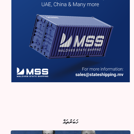
ޚަބަރުތައް