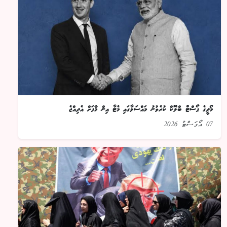
މޯދީގެ ޕޯސްޓް ބްލޮކް ކުރެވުނު މައްސަލާގައި މެޓާ އިން މާފަށް އެދިއްޖެ
07 އޯގަސްޓު 2026