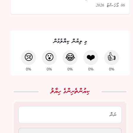
06 އޯގަސްޓު 2026
މި ލިޔުން ކިޔާލުމުން
😢
😮
😂
❤️
👍
0%
0%
0%
0%
0%
ކިޔުންތެރިންގެ ހިޔާލު