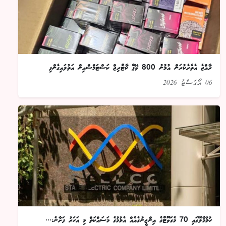
ރާއްޖެ އެތެރެކުރަން އުޅުނު 800 ވޭޕް ކާޓްރިޖް ކަސްޓަމްސްއިން އަތުލައިގެންފި
06 އޯގަސްޓު 2026
ހުޅުމާލޭގައި 70 މެގަވޮޓްގެ އިންޖީނުގެއެއް އެޅުމުގެ މަސައްކަތް މި އަހަރު ފަށާނެ:...