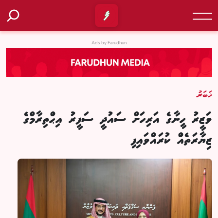
Ads by Farudhun
ޚަބަރު
ވަޒީރު ހީނާގެ އަރިހަށް ސައުދީ ސަފީރު އިޙްތިރާމްގެ
ޒިޔާރަތެއް ކުރައްވައިފި