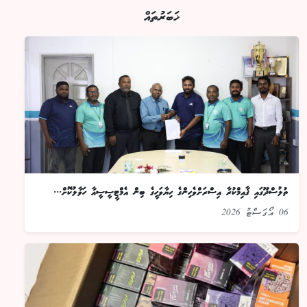
ޚަބަރުތައް
ތުލުސްދޫގައި ޤާއިމްކުރާ އިސްރަށްވެހިންގެ ހިޔާވަހީގެ ބިން އެމްޓީސީސީއާ ހަވާލުކޮށް...
06 އޯގަސްޓު 2026