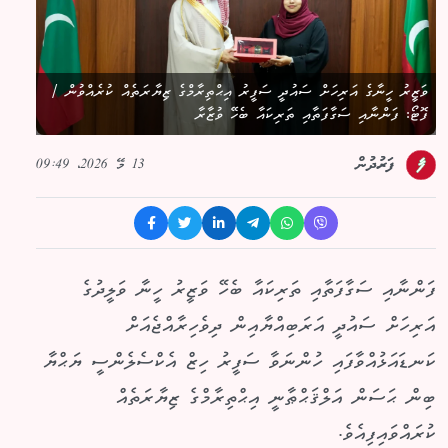
ވަޒީރު ހީނާގެ އަރިހަށް ސައުދީ ސަފީރު އިޙްތިރާމްގެ ޒިޔާރަތެއް ކުރެއްވުން /
ފޮޓޯ: ފަންނާއި ސަގާފަތާއި ތަރިކައާ ބެހޭ ވުޒާރާ
13 މޭ 2026، 09:49
ފަރުދުން
ފަންނާއި ސަގާފަތާއި ތަރިކައާ ބެހޭ ވަޒީރު ހީނާ ވަލީދުގެ
އަރިހަށް ސައުދީ އަރަބިއްޔާއިން ދިވެހިރާއްޖެއަށް
ކަނޑައަޅުއްވާފައި ހުންނަވާ ސަފީރު ހިޒް އެކްސެލެންސީ ޔަޙްޔާ
ބިން ޙަސަން އަލްޤަޙްޠާނީ އިޙްތިރާމްގެ ޒިޔާރަތެއް
ކުރައްވައިފިއެވެ.