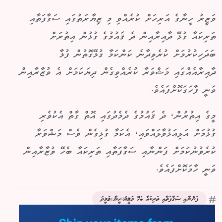
ވަޒީރު ހީނާގެ އަރިހަށް ކުރެއްވި މި ޒިޔާރަތުގައި ސަގާފަތާއި
ތަރިކައާ ގުޅޭ ދާއިރާއިން ދެ ޤައުމުގެ ގުޅުން އިތުރަށް
ބަދަހިކުރުމަށް ކުރެވިދާނެ ކަންކަމާ ގުޅޭގޮތުން ފުޅާ
ދާއިރާއެއްގައި މަޝްވަރާ ކުރެއްވިގެން ދިޔަކަމަށް އެ ވުޒާރާއިން
ވަނީ ފާހަގަކޮށްފައެވެ.
މީގެ އިތުރުން، ދެ ޤައުމުގެ ދެމެދުގައި އޮތް ގާތް އެކުވެރި
ގުޅުމަށް އަލިއަޅުވާލައްވައި، އެކަމާ ގުޅިގެން ވެސް މަޝްވަރާ
ކުރެވުނުކަމަށް ފަންނާއި ސަގާފަތާއި ތަރިކައާ ބެހޭ ވުޒާރާއިން
ވަނީ ހާމަކޮށްފައެވެ.
Ads by MSS
ފަންނާއި ސަގާފަތާއި ތަރިކައާ ބެހޭ ވަޒީރު ހީނާ ވަލީދު