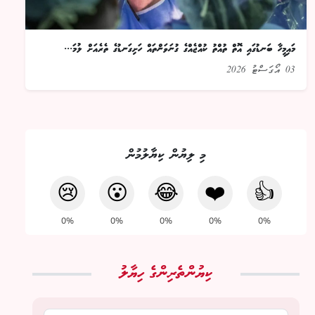
މައިމީހާ ބަނޑުގައި އޮތް ތުއްތު ކުއްޖެއްގެ ގުނަވަންތައް ހަށިގަނޑުގެ ތެރެއަށް ލުމަ...
03 އޯގަސްޓު 2026
މި ލިޔުން ކިޔާލުމުން
😢
😮
😂
❤️
👍
0%
0%
0%
0%
0%
ކިޔުންތެރިންގެ ހިޔާލު