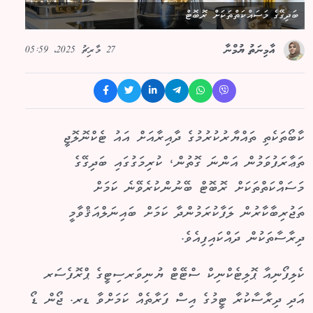
ބަދިގޭގެ މަސައްކަތްތަކަށް ރޮބޮޓް
27 މާރިޗު 2025، 05:59
އާމިނަތު ޔުމްނާ
ކާބޯތަކެތި ތައްޔާރުކުރުމުގެ ދާއިރާއަށް އައު ޓެކްނޮލޮޖީ
ތަޢާރަފުވަމުން އަންނަ ގޮތުން، ކުރިމަގުގައި ބަދިގޭގެ
މަސައްކަތްތަކަށް ރޮބޮޓް ބޭނުންކުރެވޭނެ ކަމަށް
ތަޖުރިބާކާރުން ލަފާކުރަމުންދާ ކަމަށް ބައިނަލްއަޤްވާމީ
ދިރާސާތަކުން ދައްކައިފިއެވެ.
ކެލިފޯނިއާ ޕޮލިޓެކްނިކް ސްޓޭޓް ޔުނިވަރސިޓީގެ ޕްރޮފެސަރ
އަދި ދިރާސާކުރާ ޓީމުގެ އިސް ފަރާތެއް ކަމަށްވާ ޑރ. ޖޯން ޑޯ