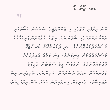
ޑރ. ޖޯން ޑޯ
އޭނާ ވިދާޅުވި ގޮތުގައި މި ޓެކްނޮލޮޖީގެ ސަބަބުން ކާބޯތަކެތި
ތައްޔާރުކުރުމުގައި ޝެފުންނަށް އިތުރު އުފެއްދުންތެރިކަމާއެކު
މަސައްކަތްކުރެވޭނެއެވެ. އަދި ތަކުރާރުކޮށް ކުރަންޖެހޭ
މަސައްކަތްތަކުން މިނިވަންވެ، ގިނަ ވަގުތު އާއިލާއާއެކު
ހޭދަކުރެވޭނެއެވެ. ނަމަވެސް މީގެ ސަބަބުން އާއިލާގެ
ގުޅުންތަކަށް ނޭދެވޭ އަސަރުކޮށް، ކުދިންނަށް ބަދިގެއިން ލިބޭ
ތަޖުރިބާތައް ގެއްލިގެން ހިނގައިދާނެ ކަމަށް އޭނާ ވިދާޅުވިއެވެ.