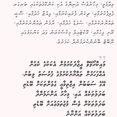
ވިދާޅުވީ، މިހާރުވެސް ދުނިޔޭގެ އެކި ކަންކޮޅުތަކުގައި ބަރގަރ
ފްލިޕްކުރުމާއި، ޗިކަން ފްރައިކުރުމާއި، ޕިއްޒާ ހެދުމާއި، ސޫޝީ
ތައްޔާރުކުރުމާއި، ސެލަޑް ހެދުމާއި، ރާމެން ތައްޔާރުކުރުމާއި،
ރޮށި ފިހުމާއި، މޮކްޓެއިލް މިކްސްކުރުން ފަދަ ކަންކަމުގައި
ރޮބޮޓް ބޭނުންކުރަމުންދާ ކަމަށެވެ.
މައިކްރޯވޭވް އީޖާދުކުރުމުން އެކަކުގެ ކެއުން
އެއްފަހަރުން ތައްޔާރުކުރުމުގެ ފުރުސަތު ލިބުނު.
އޭގެ ސަބަބުން އިޖްތިމާޢީ ގުޅުންތަކަށް ބޮޑެތި
ބަދަލުތަކެއް އައި. މިހާރު އަންނަމުންދާ
ބަދަލުތަކުން ވެސް މުޖުތަމަޢުއަށް ބޮޑެތި
ބަދަލުތަކެއް އަންނާނެ