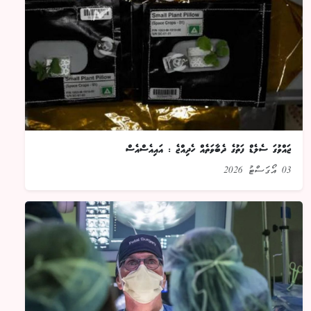
ޖައްވުގަ ސެލެޑް ފަތުގެ ދެބާވަތެއް ހެދިއްޖެ : އައިއެސްއެސް
03 އޯގަސްޓު 2026