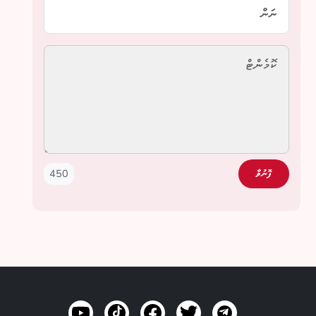
450
ފޮނުވާ