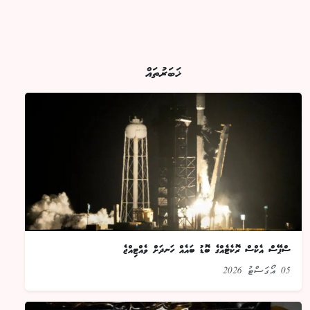
ޚަބަރުތައް
ސްޕޭސް އެކްސް ރޮކެޓެއްގެ ބޮޑު ބައެއް ހަނދަށް ވެއްޓިއްޖެ
05 އޯގަސްޓު 2026