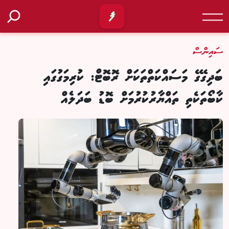
ސައިންސް
ބަދިގޭގެ މަސައްކަތްތަކަށް ރޮބޮޓް: ކުރިމަގުގައި
ކާބޯތަކެތި ތައްޔާރުކުރުމަށް ބޮޑު ބަދަލެއް