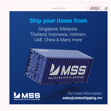
Ads by MSS
އުފެއްދުން